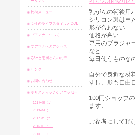
乳がん術後用パ
ーリング
乳がんの術後用
施術メニュー
シリコン製は重
女性のライフスタイルとQOL
形が合わない
価格が高い
プアマナについて
専用のブラジャ
プアマナへのアクセス
など
毎日使うものな
Q&Aと患者さんのお声
リンク
自分で身近な材
お問い合わせ
すし、形も自由
ホリスティックケアエッセー
100円ショッ
2019-08（1）
ます。
2019-04（1）
2017-01（2）
ご参考にして頂
2016-01（1）
2015-11（1）