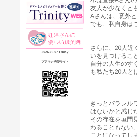
私は直接Aさん
友人が少なくと
Aさんは、意外
でも、私自身は
さらに、20人
2026.08.07 Friday
いを見つけるこ
プアマナ携帯サイト
自分の人生のす
も私たち20人と
きっとパラレル
はないかと感じ
その存在を垣間
わることもない
ことになってし