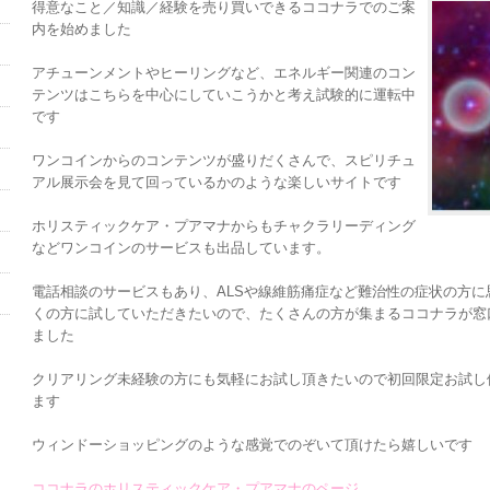
得意なこと／知識／経験を売り買いできるココナラでのご案
内を始めました
アチューンメントやヒーリングなど、エネルギー関連のコン
テンツはこちらを中心にしていこうかと考え試験的に運転中
です
ワンコインからのコンテンツが盛りだくさんで、スピリチュ
アル展示会を見て回っているかのような楽しいサイトです
ホリスティックケア・プアマナからもチャクラリーディング
などワンコインのサービスも出品しています。
電話相談のサービスもあり、ALSや線維筋痛症など難治性の症状の方
くの方に試していただきたいので、たくさんの方が集まるココナラが窓
ました
クリアリング未経験の方にも気軽にお試し頂きたいので初回限定お試し
ます
ウィンドーショッピングのような感覚でのぞいて頂けたら嬉しいです
ココナラのホリスティックケア・プアマナのページ